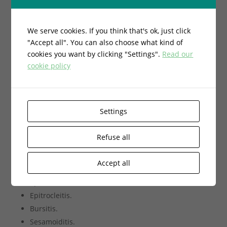
We serve cookies. If you think that's ok, just click
"Accept all". You can also choose what kind of
cookies you want by clicking "Settings".
Read our
cookie policy
Periostiti.
Esquinç muscular.
Síndrome femoro-patelar.
Tendinitis en la inserció del trocànter.
Settings
Síndrome piriforme.
Calcificacions en el tendó.
Refuse all
Accept all
Espatlla Congelada.
Epicondilitis.
Epitrocleitis.
Bursitis.
Sesamoiditis.