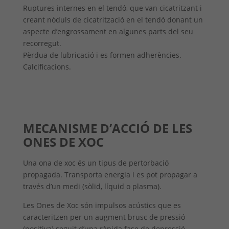
Ruptures internes en el tendó, que van cicatritzant i
creant nòduls de cicatrització en el tendó donant un
aspecte d’engrossament en algunes parts del seu
recorregut.
Pèrdua de lubricació i es formen adherències.
Calcificacions.
MECANISME D’ACCIÓ DE LES
ONES DE XOC
Una ona de xoc és un tipus de pertorbació
propagada. Transporta energia i es pot propagar a
través d’un medi (sòlid, líquid o plasma).
Les Ones de Xoc són impulsos acústics que es
caracteritzen per un augment brusc de pressió
(positiva) seguit d’una ràpida fase de depressió