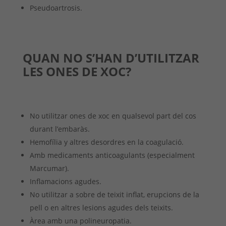
Pseudoartrosis.
QUAN NO S’HAN D’UTILITZAR
LES ONES DE XOC?
No utilitzar ones de xoc en qualsevol part del cos
durant l’embaràs.
Hemofília y altres desordres en la coagulació.
Amb medicaments anticoagulants (especialment
Marcumar).
Inflamacions agudes.
No utilitzar a sobre de teixit inflat, erupcions de la
pell o en altres lesions agudes dels teixits.
Àrea amb una polineuropatia.