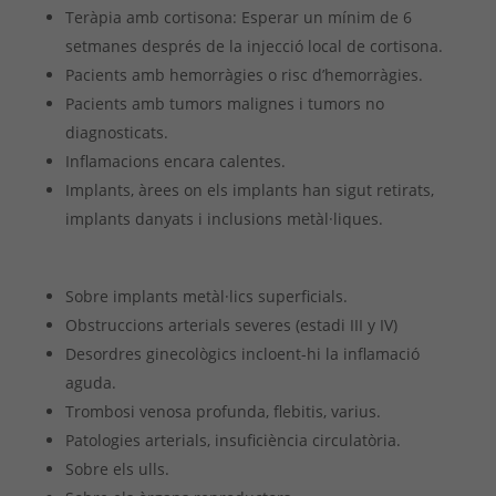
Teràpia amb cortisona: Esperar un mínim de 6
setmanes després de la injecció local de cortisona.
Pacients amb hemorràgies o risc d’hemorràgies.
Pacients amb tumors malignes i tumors no
diagnosticats.
Inflamacions encara calentes.
Implants, àrees on els implants han sigut retirats,
implants danyats i inclusions metàl·liques.
Sobre implants metàl·lics superficials.
Obstruccions arterials severes (estadi III y IV)
Desordres ginecològics incloent-hi la inflamació
aguda.
Trombosi venosa profunda, flebitis, varius.
Patologies arterials, insuficiència circulatòria.
Sobre els ulls.