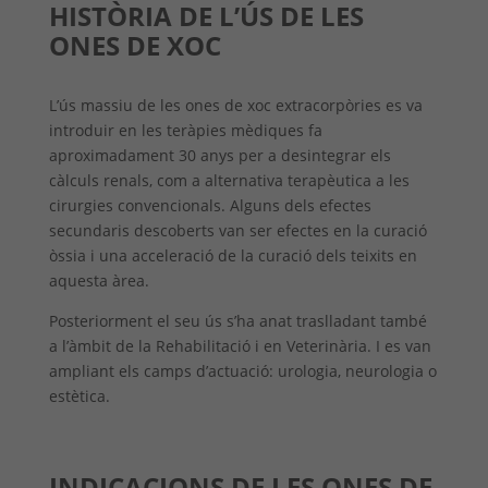
HISTÒRIA DE L’ÚS DE LES
ONES DE XOC
L’ús massiu de les ones de xoc extracorpòries es va
introduir en les teràpies mèdiques fa
aproximadament 30 anys per a desintegrar els
càlculs renals, com a alternativa terapèutica a les
cirurgies convencionals. Alguns dels efectes
secundaris descoberts van ser efectes en la curació
òssia i una acceleració de la curació dels teixits en
aquesta àrea.
Posteriorment el seu ús s’ha anat traslladant també
a l’àmbit de la Rehabilitació i en Veterinària. I es van
ampliant els camps d’actuació: urologia, neurologia o
estètica.
INDICACIONS DE LES ONES DE