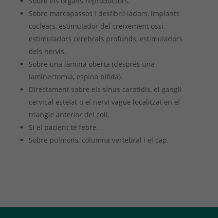
Sobre els òrgans reproductors.
Sobre marcapassos i desfibril·ladors, implants
coclears, estimulador del creixement ossi,
estimuladors cerebrals profunds, estimuladors
dels nervis.
Sobre una làmina oberta (després una
laminectomia, espina bífida).
Directament sobre els sinus carotidis, el gangli
cervical estelat o el nervi vague localitzat en el
triangle anterior del coll.
Si el pacient té febre.
Sobre pulmons, columna vertebral i el cap.