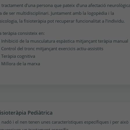
l tractament d’una persona que pateix d’una afectació neurològic
a de ser multidisciplinari. Juntament amb la logopèdia i la
sicologia, la fisioteràpia pot recuperar funcionalitat a l’individu.
a teràpia consisteix en:
Inhibició de la musculatura espàstica mitjançant teràpia manual
Control del tronc mitjançant exercicis actiu-assistits
Teràpia cognitiva
Millora de la marxa
isioteràpia Pediàtrica
l nadó i el nen tenen unes característiques específiques i per això
equereixen un tractament específic.