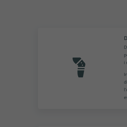
D
D
p
i
I
d
l
e