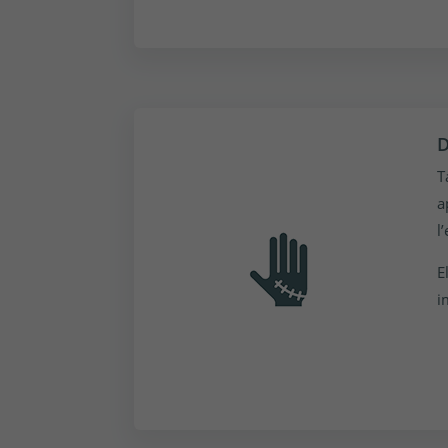
D
T
a
l
E
i