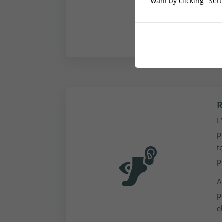
want by clicking "Set
E
m
b
R
L
p
t
p
A
p
e