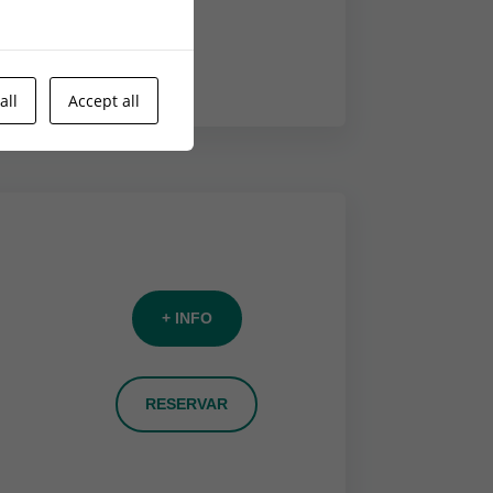
 i
all
Accept all
+ INFO
RESERVAR