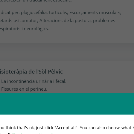
ndicat per: plagiocefàlia, torticolis, Escurçaments musculars,
etards psicomotor, Alteracions de la postura, problemes
espiratoris i neurològics.
isioteràpia de l’Sòl Pèlvic
La incontinència urinària i fecal.
Fissures en el perineu.
Prolapse d’òrgans.
Disfuncions sexuals.
Restrenyiment.
Postoperatori de prostatectomia o
ou think that's ok, just click "Accept all". You can also choose what 
adenotectomía.