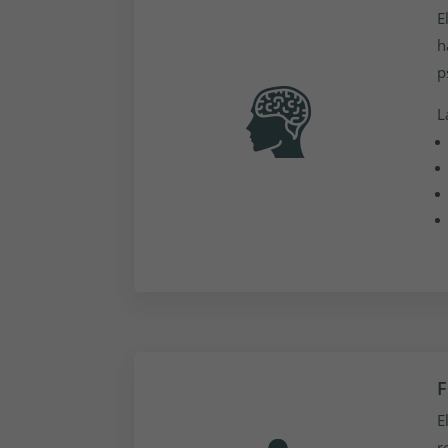
E
h
p
L
F
E
r