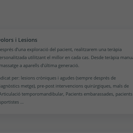
olors i Lesions
esprés d’una exploració del pacient, realitzarem una teràpia
ersonalitzada utilitzant el millor en cada cas. Desde teràpia manu
 massatge a aparells d’última generació.
ndicat per: lesions cròniques i agudes (sempre després de
iagnòstics metge), pre-post intervencions quirúrgiques, mals de
’Articulació temporomandibular, Pacients embarassades, pacients
sportistes …