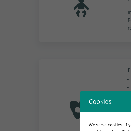
I
R
r
F
Cookies
We serve cookies. If y