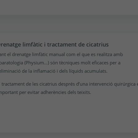
renatge limfàtic i tractament de cicatrius
ant el drenatge limfàtic manual com el que es realitza amb
paratologia (Physium…) són tècniques molt eficaces per a
’eliminació de la inflamació i dels líquids acumulats.
l tractament de les cicatrius després d’una intervenció quirúrgica 
mportant per evitar adherències dels teixits.