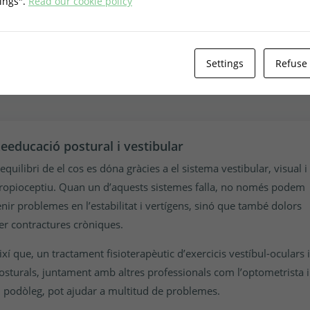
tings".
Read our cookie policy
ls tractaments segueixen les tècniques del Dr. Marcel Caufriez i el
aterial utilitzat és especialitzat per a teràpies d’electroestimulació
iofeedback.
Settings
Refuse 
eeducació postural i vestibular
’equilibri de el cos es dóna gràcies a el sistema vestibular, visual i
ropioceptiu. Quan un d’aquests sistemes falla, no només podem
enir problemes en l’estabilitat i vertígens, sinó que també dolors
er contractures cròniques.
ixí que, un tractament fisioterapèutic d’exercicis vestíbul-oculars i
osturals, juntament amb altres professionals com l’optometrista i
l podòleg, pot ajudar a multitud de problemes.