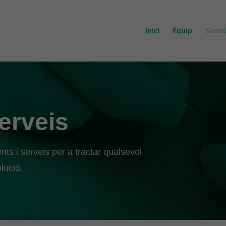
Inici
Equip
Serve
erveis
ts i serveis per a tractar qualsevol
lució.