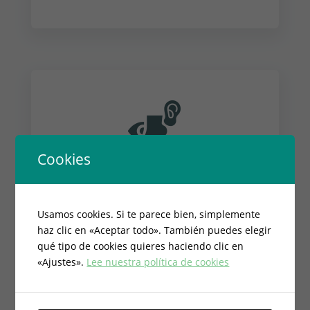
Cookies
Reeducación postural y
vestibular
Usamos cookies. Si te parece bien, simplemente
El equilibrio del cuerpo se da gracias al
haz clic en «Aceptar todo». También puedes elegir
qué tipo de cookies quieres haciendo clic en
sistema vestibular, visual y
«Ajustes».
Lee nuestra política de cookies
propioceptivo. Cuando uno de estos
sistemas falla, no sólo podemos tener
problemas en la estabilidad y vértigos,