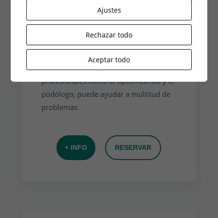
sinó que también dolores por
Ajustes
contracturas crónicas.
Rechazar todo
Así que, un tratamiento fisioterapéutico
de ejercicios vestíbulo-oculares y
Aceptar todo
posturales, junto con otros
profesionales como el optometrista y el
podólogo, puede ayudar a multitud de
problemas.
+ INFO
RESERVAR