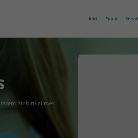
Inici
Equip
Serve
s
actarem amb tu el més