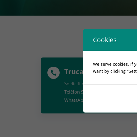
Cookies
We serve cookies. If y
Trucan's
want by clicking "Set

Sol·liciti cita prèvia:
Telèfon
933371440
WhatsApp
606265608