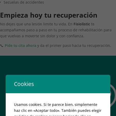
Secuelas de accidentes
Empieza hoy tu recuperación
No dejes que una lesión limite tu vida. En
Fisiolistic
te
acompañamos paso a paso en tu proceso de rehabilitación para
que vuelvas a moverte sin dolor y con confianza.
📞
Pide tu cita ahora
y da el primer paso hacia tu recuperación.
Cookies
Usamos cookies. Si te parece bien, simplemente
haz clic en «Aceptar todo». También puedes elegir